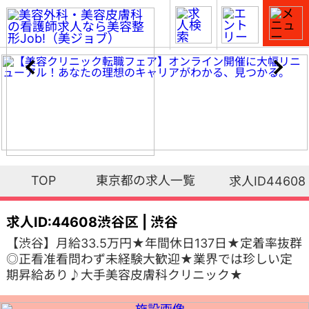
TOP
東京都の求人一覧
求人ID44608
求人ID:44608
渋谷区 | 渋谷
【渋谷】月給33.5万円★年間休日137日★定着率抜群
◎正看准看問わず未経験大歓迎★業界では珍しい定
期昇給あり♪大手美容皮膚科クリニック★