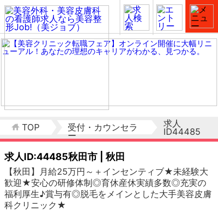
求人
TOP
受付・カウンセラ
ID44485
ー
求人ID:44485
秋田市 | 秋田
【秋田】月給25万円～＋インセンティブ★未経験大
歓迎★安心の研修体制◎育休産休実績多数◎充実の
福利厚生♪賞与有◎脱毛をメインとした大手美容皮膚
科クリニック★