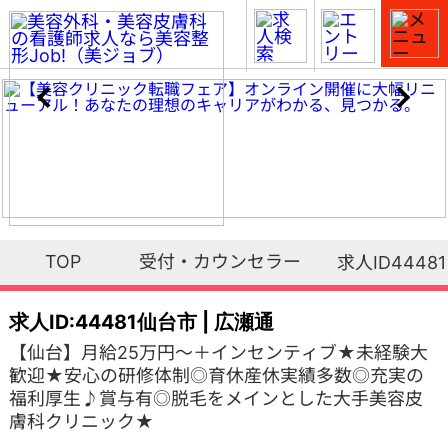
TOP
受付・カウンセラー
求人ID44481
求人ID:44481
仙台市 | 広瀬通
【仙台】月給25万円～＋インセンティブ★未経験大
歓迎★安心の研修体制◎育休産休実績多数◎充実の
福利厚生♪賞与有◎脱毛をメインとした大手美容皮
膚科クリニック★