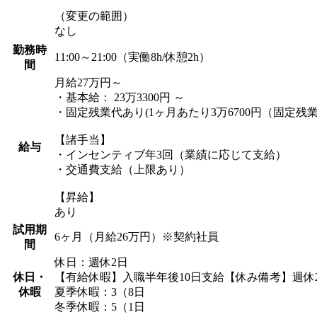
（変更の範囲）
なし
勤務時
11:00～21:00（実働8h/休憩2h）
間
月給27万円～
・基本給： 23万3300円 ～
・固定残業代あり(1ヶ月あたり3万6700円（固定残業
【諸手当】
給与
・インセンティブ年3回（業績に応じて支給）
・交通費支給（上限あり）
【昇給】
あり
試用期
6ヶ月（月給26万円）※契約社員
間
休日：週休2日
休日・
【有給休暇】入職半年後10日支給【休み備考】週休2
休暇
夏季休暇：3（8日
冬季休暇：5（1日