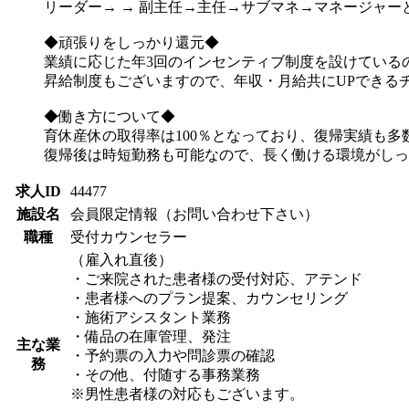
リーダー→ → 副主任→主任→サブマネ→マネージャ
◆頑張りをしっかり還元◆
業績に応じた年3回のインセンティブ制度を設けている
昇給制度もございますので、年収・月給共にUPできる
◆働き方について◆
育休産休の取得率は100％となっており、復帰実績も多
復帰後は時短勤務も可能なので、長く働ける環境がしっ
求人ID
44477
施設名
会員限定情報（お問い合わせ下さい）
職種
受付カウンセラー
（雇入れ直後）
・ご来院された患者様の受付対応、アテンド
・患者様へのプラン提案、カウンセリング
・施術アシスタント業務
・備品の在庫管理、発注
主な業
・予約票の入力や問診票の確認
務
・その他、付随する事務業務
※男性患者様の対応もございます。