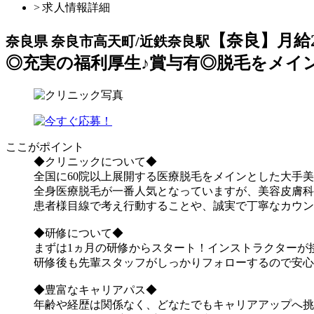
> 求人情報詳細
【奈良】月給
奈良県 奈良市高天町/近鉄奈良駅
◎充実の福利厚生♪賞与有◎脱毛をメイ
ここがポイント
◆クリニックについて◆
全国に60院以上展開する医療脱毛をメインとした大手
全身医療脱毛が一番人気となっていますが、美容皮膚科
患者様目線で考え行動することや、誠実で丁寧なカウン
◆研修について◆
まずは1ヵ月の研修からスタート！インストラクターが
研修後も先輩スタッフがしっかりフォローするので安心
◆豊富なキャリアパス◆
年齢や経歴は関係なく、どなたでもキャリアアップへ挑