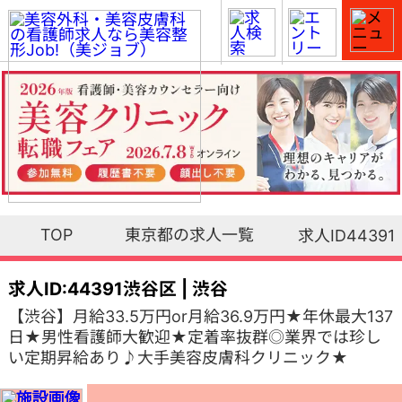
TOP
東京都の求人一覧
求人ID44391
求人ID:44391
渋谷区 | 渋谷
【渋谷】月給33.5万円or月給36.9万円★年休最大137
日★男性看護師大歓迎★定着率抜群◎業界では珍し
い定期昇給あり♪大手美容皮膚科クリニック★