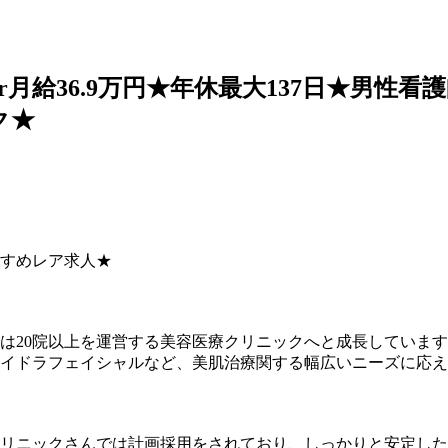
円or月給36.9万円★年休最大137日★男
ク★
すめレア求人★
は20院以上を運営する美容医療クリニックへと成長していま
イドラフェイシャルなど、美肌治療関する幅広いニーズに応え
リニックさんでは計画採用をされており、しっかりと安定した