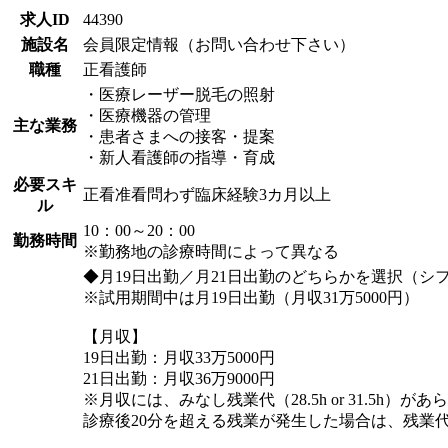
求人ID
44390
施設名
会員限定情報（お問い合わせ下さい）
職種
正看護師
・医療レーザー脱毛の照射
・医療機器の管理
主な業務
・患者さまへの接客・提案
・新人看護師の指導・育成
必要スキ
正看准看問わず臨床経験3カ月以上
ル
10：00～20：00
勤務時間
※勤務地の診療時間によって異なる
◆月19日出勤／月21日出勤のどちらかを選択（シ
※試用期間中は月19日出勤（月収31万5000円）
【月収】
19日出勤：月収33万5000円
21日出勤：月収36万9000円
※月収には、みなし残業代（28.5h or 31.5h）
診療後20分を超える残業が発生した場合は、残業