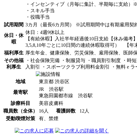
・インセンティブ（月毎に集計、半期毎に支給）
・スキル手当
・役職手当
試用期間
3カ月（最長6カ月間） ※試用期間中は有期雇用
休日：4週9休以上
休日・休
【有給休暇】入社半年経過後10日支給【休み備考】
暇
3,5,8,10年ごとに10日間の連続休暇取得可） 【年末
福利厚生
厚生年金、健康保険、労災保険、雇用保険、医師
その他福
・社会保険完備 ・制服貸与 ・職員割引制度 ・時短
利厚生
入割引 ・スポーツクラブ利用料金割引 ・無料 e 
地域
東京都 渋谷区
JR 渋谷駅
最寄駅
東急田園都市線 渋谷駅
診療科目
美容皮膚科
職員数（全体）
16人
看護師数
12人
受動喫煙対策
有、禁煙