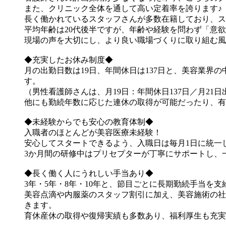
また、クリニック全体を通して高い定着率を誇ります♪
長く働かれているスタッフさんが多数在籍しており、ス
平均年齢は20代後半ですが、年齢や経験を問わず「意欲
現場の声を大切にし、より良い職場づくりに取り組む風
◆充実したお休み制度◆
月の出勤日数は19日、年間休日は137日と、美容業
す。
（男性看護師さんは、月19日：年間休日137日／月21日
他にも勤続年数に応じた連休の取得が可能だったり、有
◆未経験からでも安心の教育体制◆
入職者のほとんどが美容医療未経験！
安心してスタートできるよう、入職日は毎月1日に統一
3か月間の研修中はプリセプターが丁寧にサポートし、
◆長く働く人にうれしい手当あり◆
3年・5年・8年・10年と、節目ごとに長期勤続手当を支
美容点滴や内服薬のスタッフ割引に加え、美容施術の社
きます。
育休産休の取得や復帰実績も多数あり、福利厚生も充実