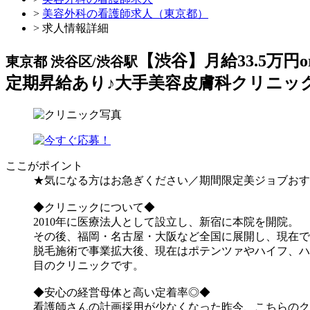
>
美容外科の看護師求人（東京都）
> 求人情報詳細
【渋谷】月給33.5万
東京都 渋谷区/渋谷駅
定期昇給あり♪大手美容皮膚科クリニッ
ここがポイント
★気になる方はお急ぎください／期間限定美ジョブおす
◆クリニックについて◆
2010年に医療法人として設立し、新宿に本院を開院。
その後、福岡・名古屋・大阪など全国に展開し、現在で
脱毛施術で事業拡大後、現在はポテンツァやハイフ、ハ
目のクリニックです。
◆安心の経営母体と高い定着率◎◆
看護師さんの計画採用が少なくなった昨今、こちらのク