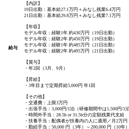
【内訳】
19日出勤：基本給27.1万円＋みなし残業6.4万円
21日出勤：基本給29.8万円＋みなし残業7.1万円
【年収】
モデル年収：経験1年 約430万円（19日出勤）
モデル年収：経験2年 約450万円（19日出勤）
モデル年収：経験1年 約485万円（21日出勤）
給与
モデル年収：経験2年 約495万円（21日出勤）
【賞与】
・年2回（3月、9月）
【昇給】
・3年目まで定期昇給5,000円 年1回
【その他】
・交通費：上限3万円
・出張手当：3,000円/1泊（研修期間中は1,500円/1
・時間外手当：28.5h or 31.5h分の定額残業代支給
・扶養手当：配偶者が扶養内の人に適用／月2万円
・勤続手当：50,000 円（3年）～200,000 円（10年