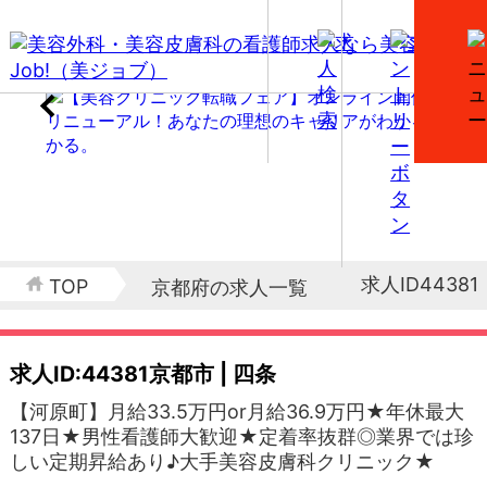
求人ID44381
TOP
京都府の求人一覧
求人ID:44381
京都市 | 四条
【河原町】月給33.5万円or月給36.9万円★年休最大
137日★男性看護師大歓迎★定着率抜群◎業界では珍
しい定期昇給あり♪大手美容皮膚科クリニック★