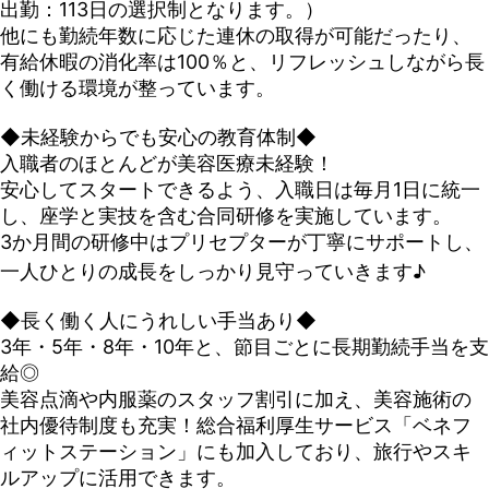
出勤：113日の選択制となります。）
他にも勤続年数に応じた連休の取得が可能だったり、
有給休暇の消化率は100％と、リフレッシュしながら長
く働ける環境が整っています。
◆未経験からでも安心の教育体制◆
入職者のほとんどが美容医療未経験！
安心してスタートできるよう、入職日は毎月1日に統一
し、座学と実技を含む合同研修を実施しています。
3か月間の研修中はプリセプターが丁寧にサポートし、
一人ひとりの成長をしっかり見守っていきます♪
◆長く働く人にうれしい手当あり◆
3年・5年・8年・10年と、節目ごとに長期勤続手当を支
給◎
美容点滴や内服薬のスタッフ割引に加え、美容施術の
社内優待制度も充実！総合福利厚生サービス「ベネフ
ィットステーション」にも加入しており、旅行やスキ
ルアップに活用できます。