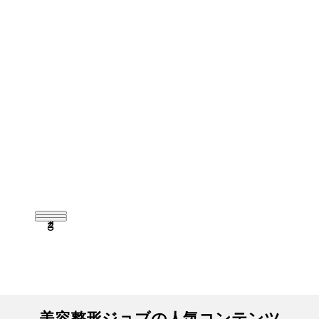
1
2
3
美容整形ジョブの人気コンテンツ