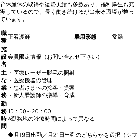
育休産休の取得や復帰実績も多数あり、福利厚生も充
実しているので、長く働き続けるが出来る環境が整っ
ています。
職
正看護師
雇用形態
常勤
種
施
設
会員限定情報（お問い合わせ下さい）
名
主
・医療レーザー脱毛の照射
な
・医療機器の管理
業
・患者さまへの接客・提案
務
・新人看護師の指導・育成
勤
務
10：00～20：00
時
※勤務地の診療時間によって異なる
間
◆月19日出勤／月21日出勤のどちらかを選択（シフ