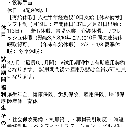
・役職手当
休日：4週9休以上
【有給休暇】入社半年経過後10日支給【休み備考】
シフト制（月19日：年間休日137日／月21日出勤：
休
113日）、慶弔休暇、育児休業、介護休暇、リフレ
日
ッシュ休暇（勤続3,5,8,10年ごとに10日間の連続休
暇取得可） 【年末年始休暇】12/31～1/3 夏季休
暇： 冬季休暇：
試
3カ月（最長6カ月間） ※試用期間中は有期雇用契約
用
となります。 試用期間後の雇用形態は全員が正社員
期
になります。
間
福
利
厚生年金、健康保険、労災保険、雇用保険、医師保
厚
険産休、育休
生
そ
・社会保険完備 ・制服貸与 ・職員割引制度 ・時短
の
勤務制度 ・ベネフィットステーション ・グルメ割