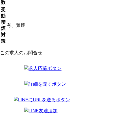
数
受
動
喫
有、禁煙
煙
対
策
この求人のお問合せ