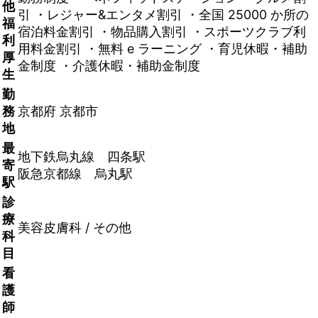
他
引 ・レジャー&エンタメ割引 ・全国 25000 か所の
福
宿泊料金割引 ・物品購入割引 ・スポーツクラブ利
利
用料金割引 ・無料 e ラーニング ・育児休暇・補助
厚
金制度 ・介護休暇・補助金制度
生
勤
務
京都府 京都市
地
最
地下鉄烏丸線 四条駅
寄
阪急京都線 烏丸駅
駅
診
療
美容皮膚科 / その他
科
目
看
護
師