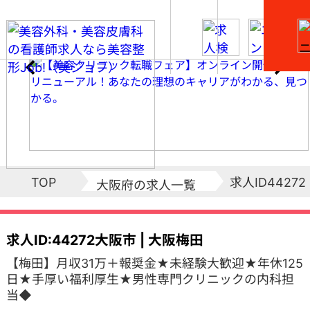
求人ID44272
TOP
大阪府の求人一覧
求人ID:44272
大阪市 | 大阪梅田
【梅田】月収31万＋報奨金★未経験大歓迎★年休125
日★手厚い福利厚生★男性専門クリニックの内科担
当◆