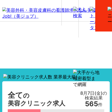
【全て】美容外科・美容皮膚科の看護師求人一覧
8月7日(金)
の
全て
の
検索結果
美容クリニック求人
565
件