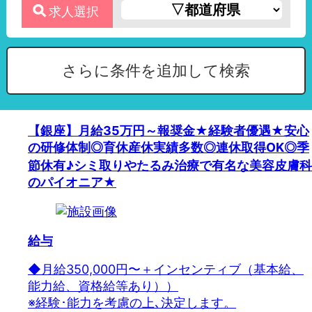
求人選択
さらに条件を追加して検索
【銀座】月給35万円～報奨金★経験者優遇★安心
の研修体制◎育休産休実績多数◎連休取得OK◎季
節休有♪シミ取りやたるみ治療で有名な美容皮膚科
のパイオニア★
給与
◆月給350,000円〜＋インセンティブ（基本給、
能力給、資格給等あり））
※経験･能力を考慮の上､決定します。