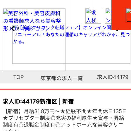
求人ID44179
TOP
東京都の求人一覧
求人ID:44179
新宿区 | 新宿
【新宿】月給31.8万円～★経験不問★年間休日135日
★プリセプター制度◎充実の福利厚生★賞与・昇給
制度有◎退職金制度有◎アットホームな美容クリニ