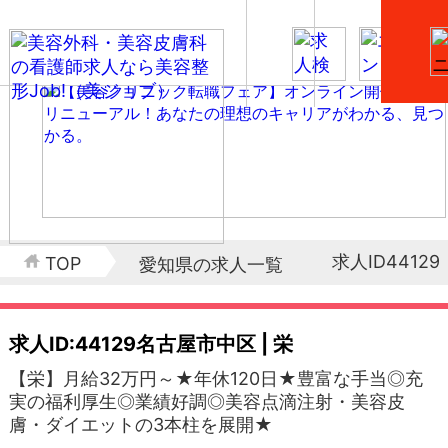
求人ID44129
TOP
愛知県の求人一覧
求人ID:44129
名古屋市中区 | 栄
【栄】月給32万円～★年休120日★豊富な手当◎充
実の福利厚生◎業績好調◎美容点滴注射・美容皮
膚・ダイエットの3本柱を展開★