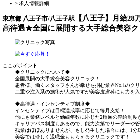
> 求人情報詳細
【八王子】月給2
東京都 八王子市/八王子駅
高待遇★全国に展開する大手総合美容ク
ここがポイント
◆クリニックについて◆
全国展開の大手総合美容クリニック！
患者様、働くスタッフさんが幸せを掴む業界No.1のク
二重や注入系の施術が人気ですが美容皮膚科にも力を入
◆高待遇・インセンティブ制度◆
インセンティブは目標達成率に応じて毎月支給！
他にも業務レベルと勤続年数に応じた2種類の昇給制度
キャリアパス制度もあるので、能力次第でリーダーや管
残業はほぼありませんが、もし発生した場合には、1分
美容では珍しく退職金ももらえるクリニックです！