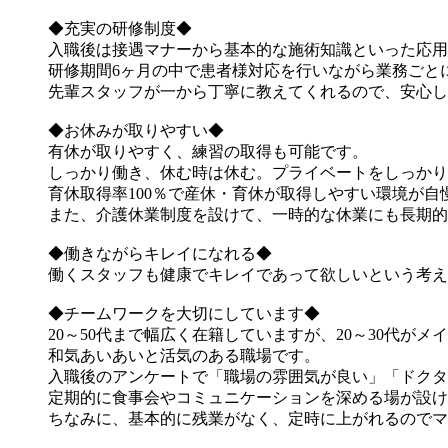
◆充実の研修制度◆
入職後は接遇マナーから基本的な施術知識といった応用
研修期間6ヶ月の中で患者様対応を行いながら業務ごと
先輩スタッフが一から丁寧に教えてくれるので、安心し
◆お休みが取りやすい◆
有休が取りやすく、練習の取得も可能です。
しっかり働き、休む時は休む。プライベートをしっかり
育休取得率100％で産休・育休が取得しやすい環境が自
また、介護休業制度を設けて、一時的な休業にも長期的
◆働きながらキレイになれる◆
働くスタッフも健康でキレイであって欲しいという考え
◆チームワークを大切にしています◆
20～50代まで幅広く在籍していますが、20～30代がメ
和気あいあいと活気のある職場です。
入職後のアンケートで「職場の雰囲気が良い」「ドクタ
定期的に食事会やコミュニケーションを深める場が設け
ちなみに、基本的に残業がなく、定時に上がれるのでマ