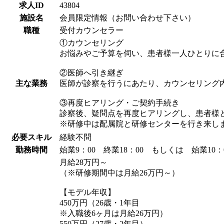
求人ID
43804
施設名
会員限定情報（お問い合わせ下さい）
職種
受付カウンセラー
①カウンセリング
お悩みやご予算を伺い、患者様一人ひとりに
②医師へ引き継ぎ
主な業務
医師が診察を行うにあたり、カウンセリング
③再度ヒアリング・ご契約手続き
診察後、疑問点を再度ヒアリングし、患者様
※研修中は配属院と研修センターを行き来し
必要スキル
経験不問
勤務時間
始業9：00 終業18：00 もしくは 始業10
月給28万円～
（※研修期間中は月給26万円～）
【モデル年収】
450万円（26歳・1年目
※入職後6ヶ月は月給26万円）
550万円（27歳・2年目）