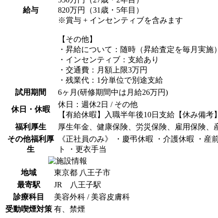
給与
820万円（31歳・5年目）
※賞与 + インセンティブを含みます
【その他】
・昇給について：随時（昇給査定を毎月実施
・インセンティブ：支給あり
・交通費：月額上限3万円
・残業代：1分単位で別途支給
試用期間
6ヶ月(研修期間中は月給26万円)
休日：週休2日 / その他
休日・休暇
【有給休暇】入職半年後10日支給【休み備考】
福利厚生
厚生年金、健康保険、労災保険、雇用保険、
その他福利厚
《正社員のみ》 ・慶弔休暇 ・介護休暇 ・産
生
ト ・更衣手当
地域
東京都 八王子市
最寄駅
JR 八王子駅
診療科目
美容外科 / 美容皮膚科
受動喫煙対策
有、禁煙