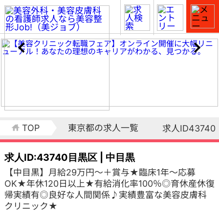
TOP
東京都の求人一覧
求人ID43740
求人ID:43740
目黒区 | 中目黒
【中目黒】月給29万円～＋賞与★臨床1年～応募
OK★年休120日以上★有給消化率100％◎育休産休復
帰実績有◎良好な人間関係♪実績豊富な美容皮膚科
クリニック★