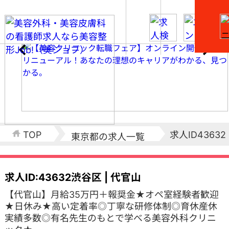
求人ID43632
TOP
東京都の求人一覧
求人ID:43632
渋谷区 | 代官山
【代官山】月給35万円＋報奨金★オペ室経験者歓迎
★日休み★高い定着率◎丁寧な研修体制◎育休産休
実績多数◎有名先生のもとで学べる美容外科クリニ