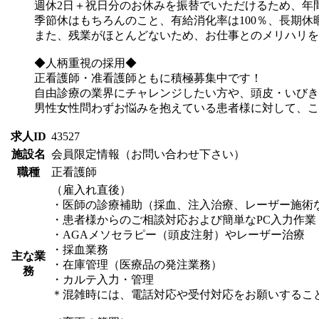
週休2日＋祝日分のお休みを振替でいただけるため、年間
季節休はもちろんのこと、有給消化率は100％、長期休
また、残業がほとんどないため、お仕事とのメリハリを
◆人柄重視の採用◆
正看護師・准看護師ともに積極募集中です！
自由診療の業界にチャレンジしたい方や、頭皮・いびき
男性女性問わずお悩みを抱えている患者様に対して、こ
求人ID
43527
施設名
会員限定情報（お問い合わせ下さい）
職種
正看護師
（雇入れ直後）
・医師の診療補助（採血、注入治療、レーザー施術
・患者様からのご相談対応および簡単なPC入力作業
・AGAメソセラピー（頭皮注射）やレーザー治療
・採血業務
主な業
・在庫管理（医療品の発注業務）
務
・カルテ入力・管理
＊混雑時には、電話対応や受付対応をお願いするこ