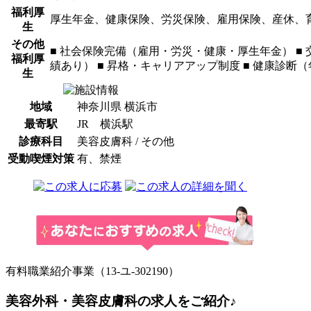
福利厚
厚生年金、健康保険、労災保険、雇用保険、産休、
生
その他
■ 社会保険完備（雇用・労災・健康・厚生年金） ■ 交
福利厚
績あり） ■ 昇格・キャリアアップ制度 ■ 健康診断
生
地域
神奈川県 横浜市
最寄駅
JR 横浜駅
診療科目
美容皮膚科 / その他
受動喫煙対策
有、禁煙
有料職業紹介事業（13-ユ-302190）
美容外科・美容皮膚科の求人をご紹介♪