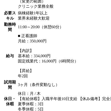
（変更の範囲）
クリニック業務全般
必要ス
病棟経験1年以上
キル
業界未経験大歓迎
勤務時
11:00～20:00（休憩60分）
間
■ 正看護師
月給：350,000円
【内訳】
給与
基本給：334,000円
固定残業代：16,000円（6時間分）
【昇給】
年2回
試用期
3ヶ月（条件変動なし）
間
休日：月 / 木
休日・
【有給休暇】入職半年後10日支給 【休み備考】完全
休暇
夏季休暇：3日
冬季休暇：5日