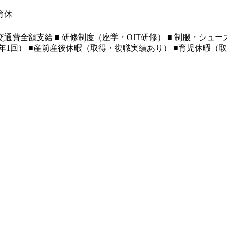
育休
通費全額支給 ■ 研修制度（座学・OJT研修） ■ 制服・シュー
（年1回） ■産前産後休暇（取得・復職実績あり） ■育児休暇（