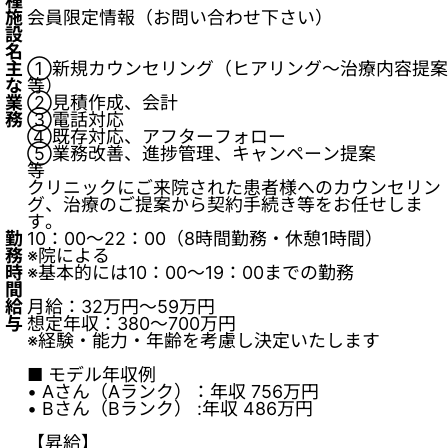
種
施
会員限定情報（お問い合わせ下さい）
設
名
主
①新規カウンセリング（ヒアリング～治療内容提案
な
等）
業
②見積作成、会計
務
③電話対応
④既存対応、アフターフォロー
⑤業務改善、進捗管理、キャンペーン提案
等
クリニックにご来院された患者様へのカウンセリン
グ、治療のご提案から契約手続き等をお任せしま
す。
勤
10：00～22：00（8時間勤務・休憩1時間）
務
※院による
時
※基本的には10：00～19：00までの勤務
間
給
月給：32万円～59万円
与
想定年収：380～700万円
※経験・能力・年齢を考慮し決定いたします
■ モデル年収例
• Aさん（Aランク）：年収 756万円
• Bさん（Bランク） :年収 486万円
【昇給】