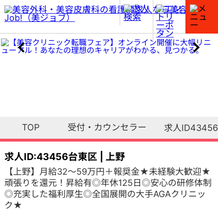
TOP
受付・カウンセラー
求人ID43456
求人ID:43456
台東区 | 上野
【上野】月給32～59万円＋報奨金★未経験大歓迎★
頑張りを還元！昇給有◎年休125日◎安心の研修体制
◎充実した福利厚生◎全国展開の大手AGAクリニッ
ク★