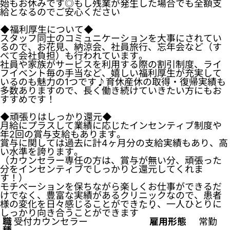
始もお休みです◎もし残業が発生した場合でも全額支
給となるのでご安心ください＾＾
◆福利厚生について◆
スタッフ同士のコミュニケーションを大事にされてい
るので、お花見、納涼会、社員旅行、忘年会など（す
べて会社負担）も行われています。
社員や家族がサービスを利用する際の割引制度、ライ
フイベント毎の手当など、嬉しい福利厚生が充実して
いるのも魅力の1つです♪育休産休の取得・復帰実績も
多数ありますので、長く働き続けていきたい方にもお
すすめです！
◆頑張りはしっかり還元◆
月給にプラスして業績に応じたインセンティブ制度や
年2回の賞与支給もあります。
賞与に関しては過去に計4ヶ月分の支給実績もあり、高
い水準を誇ります。
（カウンセラー専任の方は、賞与が無い分、頑張った
分をインセンティブでしっかりと還元してくれま
す！）
モチベーションを保ちながら楽しくお仕事ができるだ
けでなく、豊富な実績があるクリニックなので、患者
様の変化を日々感じることができたり、一人ひとりに
しっかり向き合うことができます＾＾
職
受付カウンセラー
雇用形態
常勤