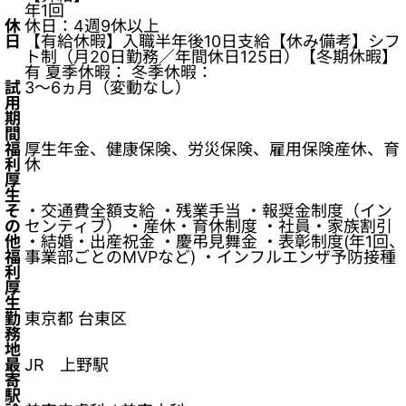
年1回
休
休日：4週9休以上
日
【有給休暇】入職半年後10日支給【休み備考】シフ
ト制（月20日勤務／年間休日125日）【冬期休暇】
有 夏季休暇： 冬季休暇：
試
3～6ヵ月（変動なし）
用
期
間
福
厚生年金、健康保険、労災保険、雇用保険産休、育
利
休
厚
生
そ
・交通費全額支給 ・残業手当 ・報奨金制度（イン
の
センティブ） ・産休・育休制度 ・社員・家族割引
他
・結婚・出産祝金 ・慶弔見舞金 ・表彰制度(年1回、
福
事業部ごとのMVPなど) ・インフルエンザ予防接種
利
厚
生
勤
東京都 台東区
務
地
最
JR 上野駅
寄
駅