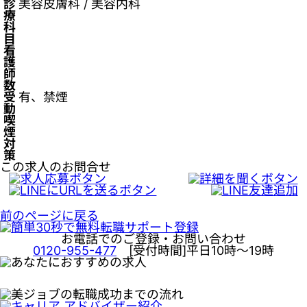
診
美容皮膚科 / 美容内科
療
科
目
看
護
師
数
受
有、禁煙
動
喫
煙
対
策
この求人のお問合せ
前のページに戻る
お電話でのご登録・お問い合わせ
0120-955-477
[受付時間]平日10時～19時
write alternate html code here for ad insignt server
not respond