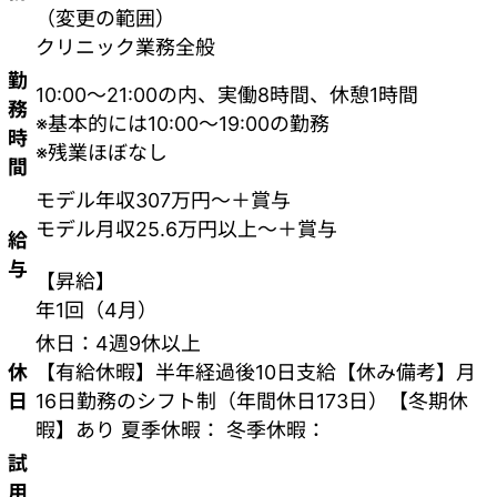
（変更の範囲）
クリニック業務全般
勤
10:00～21:00の内、実働8時間、休憩1時間
務
※基本的には10:00～19:00の勤務
時
※残業ほぼなし
間
モデル年収307万円～＋賞与
モデル月収25.6万円以上～＋賞与
給
与
【昇給】
年1回（4月）
休日：4週9休以上
休
【有給休暇】半年経過後10日支給【休み備考】月
日
16日勤務のシフト制（年間休日173日）【冬期休
暇】あり 夏季休暇： 冬季休暇：
試
用