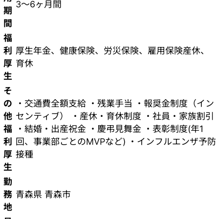
3～6ヶ月間
期
間
福
利
厚生年金、健康保険、労災保険、雇用保険産休、
厚
育休
生
そ
の
・交通費全額支給 ・残業手当 ・報奨金制度（イン
他
センティブ） ・産休・育休制度 ・社員・家族割引
福
・結婚・出産祝金 ・慶弔見舞金 ・表彰制度(年1
利
回、事業部ごとのMVPなど) ・インフルエンザ予防
厚
接種
生
勤
務
青森県 青森市
地