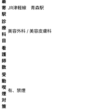
最
寄
JR津軽線 青森駅
駅
診
療
美容外科 / 美容皮膚科
科
目
看
護
師
数
受
動
喫
有、禁煙
煙
対
策