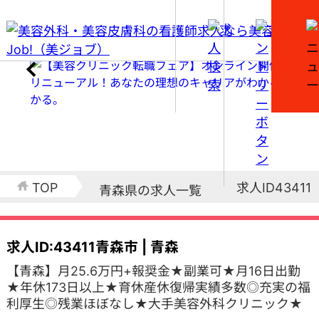
求人ID43411
TOP
青森県の求人一覧
求人ID:43411
青森市 | 青森
【青森】月25.6万円+報奨金★副業可★月16日出勤
★年休173日以上★育休産休復帰実績多数◎充実の福
利厚生◎残業ほぼなし★大手美容外科クリニック★