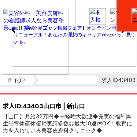
求人ID43403
TOP
求人ID:43403
山口市 | 新山口
【山口】月給32万円◆未経験大歓迎◆充実の福利厚
生◎育休産休復帰実績多数◎最大10連休OK！教育に
力を入れている美容皮膚科クリニック◆