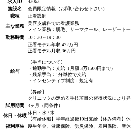
求人ID
43063
施設名
会員限定情報（お問い合わせ下さい）
職種
正看護師
美容皮膚科での看護業務
主な業務
メイン業務：脱毛、サーマクール、レーザートー
勤務時間
10：30～19：30
正看モデル年収 472万円
正看モデル月収 36万円
【手当について】
・通勤手当：支給（月額 3万1500円まで）
給与
・残業手当：1分単位で支給
・インセンティブ制度：規定有
【昇給】
クリニックの定める手技項目の習得状況により昇
試用期間
3ヶ月（同条件）
休日：水 / 木
休日・休暇
【有給休暇】半年経過後10日支給【休み備考】休
福利厚生
厚生年金、健康保険、労災保険、雇用保険、産休