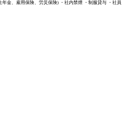
厚生年金、雇用保険、労災保険) ・社内禁煙 ・制服貸与 ・社員