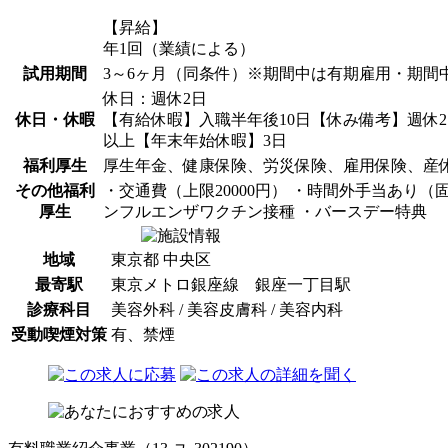
【昇給】
年1回（業績による）
試用期間
3～6ヶ月（同条件）※期間中は有期雇用・期間
休日：週休2日
休日・休暇
【有給休暇】入職半年後10日【休み備考】週休2
以上【年末年始休暇】3日
福利厚生
厚生年金、健康保険、労災保険、雇用保険、産
その他福利
・交通費（上限20000円） ・時間外手当あり（
厚生
ンフルエンザワクチン接種 ・バースデー特典
地域
東京都 中央区
最寄駅
東京メトロ銀座線 銀座一丁目駅
診療科目
美容外科 / 美容皮膚科 / 美容内科
受動喫煙対策
有、禁煙