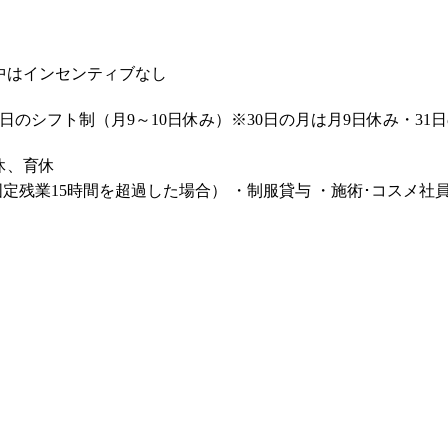
中はインセンティブなし
日のシフト制（月9～10日休み）※30日の月は月9日休み・31日
休、育休
固定残業15時間を超過した場合） ・制服貸与 ・施術･コスメ社