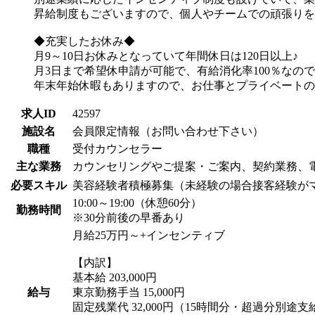
昇給制度もございますので、個人やチームでの頑張りを
◆充実したお休み◆
月9～10日お休みとなっていて年間休日は120日以上♪
月3日まで希望休申請が可能で、有給消化率100％なの
年末年始休暇もありますので、お仕事とプライベートの
求人ID
42597
施設名
会員限定情報（お問い合わせ下さい）
職種
受付カウンセラー
主な業務
カウンセリングやご提案・ご案内、契約業務、電
必要スキル
美容経験者積極募集（未経験の場合接客経験が
10:00～19:00（休憩60分）
勤務時間
※30分前後の早番あり
月給25万円～+インセンティブ
【内訳】
基本給 203,000円
給与
東京勤務手当 15,000円
固定残業代 32,000円（15時間分・超過分別途支