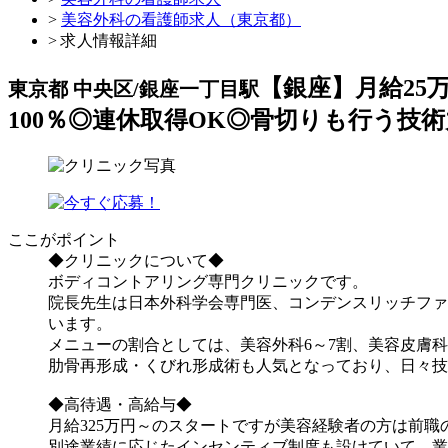
>
美容外科の看護師求人（東京都）
> 求人情報詳細
【銀座】月給25
東京都 中央区/銀座一丁目駅
100％◎連休取得OK◎骨切りも行う技
ここがポイント
◆クリニックについて◆
ボディコントアリング専門クリニックです。
院長先生は⽇本外科学会専⾨医、コンデンスリッチファ
います。
メニューの割合としては、美容外科6～7割、美容皮膚
肋骨再形成・くびれ形成術も人気となっており、日々技
◆高待遇・高給与◆
月給325万円～のスタートですが美容経験者の方は前
別途業績に応じたインセンティブ制度も設けていて、業