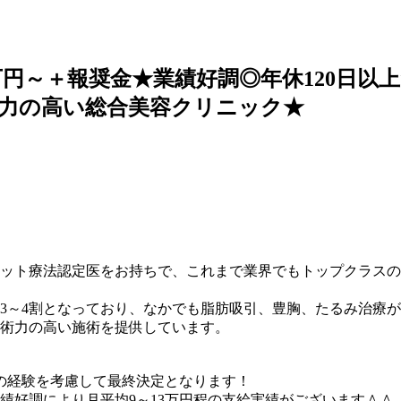
万円～＋報奨金★業績好調◎年休120日以
術力の高い総合美容クリニック★
ット療法認定医をお持ちで、これまで業界でもトップクラスの
科3～4割となっており、なかでも脂肪吸引、豊胸、たるみ治療
術力の高い施術を提供しています。
職の経験を考慮して最終決定となります！
績好調により月平均9～13万円程の支給実績がございます＾＾