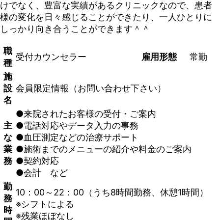
けでなく、豊富な実績があるクリニックなので、患者
様の変化を日々感じることができたり、一人ひとりに
しっかり向き合うことができます＾＾
職
受付カウンセラー
雇用形態
常勤
種
施
設
会員限定情報（お問い合わせ下さい）
名
●来院されたお客様の受付・ご案内
主
●電話対応やデータ入力の事務
な
●血圧測定などの治療サポート
業
●施術までのメニューの紹介や料金のご案内
務
●契約対応
●会計 など
勤
10：00～22：00（うち8時間勤務、休憩1時間）
務
※シフトによる
時
※残業ほぼなし