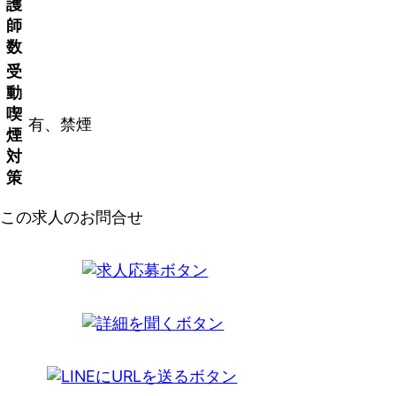
護
師
数
受
動
喫
有、禁煙
煙
対
策
この求人のお問合せ