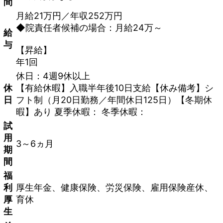
間
月給21万円／年収252万円
◆院責任者候補の場合：月給24万～
給
与
【昇給】
年1回
休日：4週9休以上
休
【有給休暇】入職半年後10日支給【休み備考】シ
日
フト制（月20日勤務／年間休日125日）【冬期休
暇】あり 夏季休暇： 冬季休暇：
試
用
3～6ヵ月
期
間
福
利
厚生年金、健康保険、労災保険、雇用保険産休、
厚
育休
生