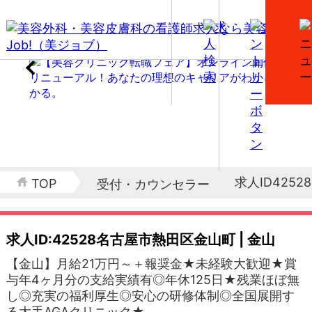
求人ID42528
TOP
受付・カウンセラー
求人ID:42528
名古屋市熱田区金山町 | 金山
【金山】月給21万円～＋報奨金★未経験大歓迎★賞
与年4ヶ月分の支給実績有◎年休125日★残業ほぼ無
し◎充実の福利厚生◎安心の研修体制◎全国展開す
る大手AGAクリニック★