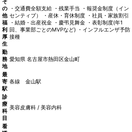
そ
の
・交通費全額支給 ・残業手当 ・報奨金制度（イン
他
センティブ） ・産休・育休制度 ・社員・家族割引
福
・結婚・出産祝金 ・慶弔見舞金 ・表彰制度(年1
利
回、事業部ごとのMVPなど) ・インフルエンザ予防
厚
接種
生
勤
務
愛知県 名古屋市熱田区金山町
地
最
寄
各線 金山駅
駅
診
療
美容皮膚科 / 美容内科
科
目
看