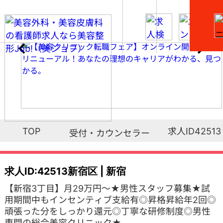
求人ID42513
TOP
受付・カウンセラー
求人ID:42513
新宿区 | 新宿
【新宿3丁目】月29万円～★男性スタッフ募集★試
用期間中もインセンティブ支給有◎昇格昇給年2回◎
頑張った分をしっかり還元◎丁寧な研修制度◎男性
専門の総合美容クリニック★