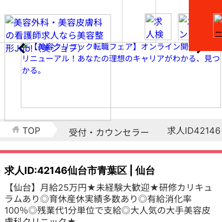
求人ID42146
TOP
受付・カウンセラー
求人ID:42146
仙台市青葉区 | 仙台
【仙台】月給25万円★未経験大歓迎★研修カリキュ
ラムあり◎育休産休実績多数あり◎有給消化率
100％◎残業代1分単位で支給◎大人気の大手美容皮
膚科クリニック★