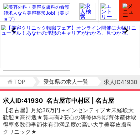
TOP
愛知県の求人一覧
求人ID41930
求人ID:41930
名古屋市中村区 | 名古屋
【名古屋】月給36万円＋インセンティブ★未経験大
歓迎★高待遇★賞与有♪安心の研修体制◎育休産休取
得率多数◎季節休有◎満足度の高い大手美容皮膚科
クリニック★