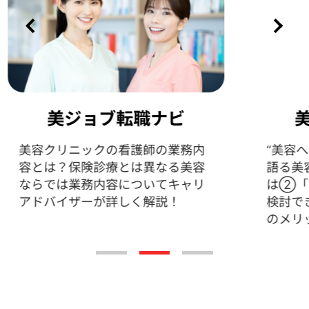
美ジョブ転職ナビ
ビ
“美容へ転職に成功した看護師”が
語る美容専門看護師転職フェアと
務内
は②「クリニックの理念まで比較
美容
検討できるのが転職フェアの一つ
ャリ
のメリット」