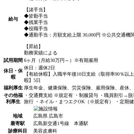
【諸手当】
◆皆勤手当
給与
◆残業手当
◆役職手当
◆通勤手当：月額支給上限 30,000円 ※公共交通機
【昇給】
勤務実績による
試用期間
6ヶ月（月給30万円～）※有期雇用
休日：週休2日
休日・休
【有給休暇】入職半年後10日支給（取得率90％
暇
暇】5日
福利厚生
厚生年金、健康保険、労災保険、雇用保険、産休、
その他福
・交通費支給 ※規定有 ・制服貸与 ・職員割引→脱毛
利厚生
旅行 ・ネイル・まつエクOK（※規定有） ・定期
地域
広島県 広島市
最寄駅
広島新交通1号線 本通駅
診療科目
美容皮膚科