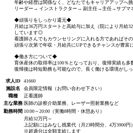
年齢や経歴は関係なく、どなたでもキャリアアップへ挑
リーダー→ インストラクター→ 副主任→主任→サブ
◆頑張りをしっかり還元◆
月給は36万円スタートと高給与に加え（院により月給3
しています◎
看護師さんでもカウンセリングに入れる方であればその
頑張り次第で年収・月給共にUPできるチャンスが豊富に
◆働き方について◆
育休産休の取得率は100％となっており、復帰実績も多
復帰後は時短勤務も可能なので、長く働ける環境がしっ
求人ID
41660
施設名
会員限定情報（お問い合わせ下さい）
職種
正看護師
主な業務
医師の診察介助業務、レーザー照射業務など
勤務時間
10:00～20:00（実働8時間・休憩あり）
月給32万円～
上記額にはみなし残業代（月23時間分、4万3900
※超過分は全額支給します