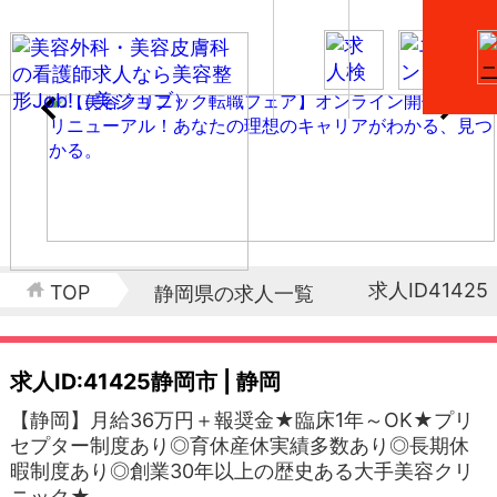
求人ID41425
TOP
静岡県の求人一覧
求人ID:41425
静岡市 | 静岡
【静岡】月給36万円＋報奨金★臨床1年～OK★プリ
セプター制度あり◎育休産休実績多数あり◎長期休
暇制度あり◎創業30年以上の歴史ある大手美容クリ
ニック★