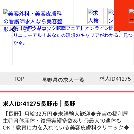
求人ID41275
TOP
長野県の求人一覧
求人ID:41275
長野市 | 長野
【長野】月給32万円◆未経験大歓迎◆充実の福利厚
生◎育休産休・復帰実績多数あり◎最大10連休も
OK！教育に力を入れている美容皮膚科クリニック◆