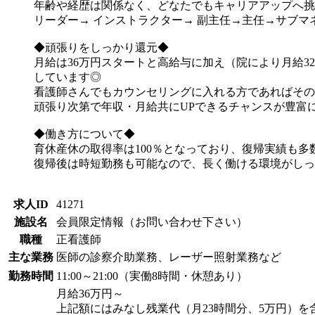
年齢や経歴は関係なく、どなたでもキャリアアップへ挑
リーダー→ インストラクター→ 副主任→主任→サブ
◆頑張りをしっかり還元◆
月給は36万円スタートと高給与に加え（院により月給3
しています◎
看護師さんでもカウンセリングに入れる方であればその
頑張り次第で年収・月給共にUPできるチャンスが豊富に
◆働き方について◆
育休産休の取得率は100％となっており、復帰実績も多
復帰後は時短勤務も可能なので、長く働ける環境がしっ
求人ID
41271
施設名
会員限定情報（お問い合わせ下さい）
職種
正看護師
主な業務
医師の診察介助業務、レーザー照射業務など
勤務時間
11:00～21:00（実働8時間・休憩あり）
月給36万円～
上記額にはみなし残業代（月23時間分、5万円）を