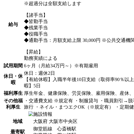
※超過分は全額支給します
【諸手当】
◆皆勤手当
給与
◆残業手当
◆役職手当
◆通勤手当：月額支給上限 30,000円 ※公共交通機
【昇給】
勤務実績による
試用期間
6ヶ月（月給34万円～）※有期雇用
休日：週休2日
休日・休
【有給休暇】入職半年後10日支給（取得率90％
暇
暇】5日
福利厚生
厚生年金、健康保険、労災保険、雇用保険、産休、
その他福
・交通費支給 ※規定有 ・制服貸与 ・職員割引→脱毛
利厚生
旅行 ・ネイル・まつエクOK（※規定有） ・定期
地域
大阪府 大阪市中央区
御堂筋線 心斎橋駅
最寄駅