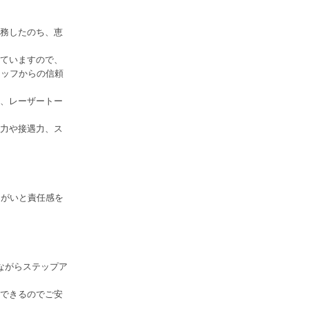
務したのち、恵
ていますので、
タッフからの信頼
、レーザートー
力や接遇力、ス
りがいと責任感を
ながらステップア
できるのでご安