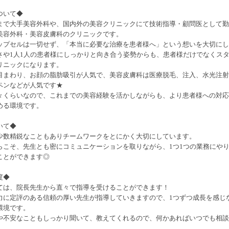
リニックについて◆
まで大手美容外科や、国内外の美容クリニックにて技術指導・顧問医として勤
美容外科・美容皮膚科のクリニックです。
ップセルは一切せず、「本当に必要な治療を患者様へ」という想いを大切にし
さや1人1人の患者様にしっかりと向き合う姿勢からも、患者様だけでなくス
リニックになります。
目まわり、お顔の脂肪吸引が人気で、美容皮膚科は医療脱毛、注入、水光注射
ペンなどが人気です★
々くらいなので、これまでの美容経験を活かしながらも、より患者様への対応
める環境です。
いて◆
少数精鋭なこともありチームワークをとにかく大切にしています。
らこそ、先生とも密にコミュニケーションを取りながら、1つ1つの業務にや
ことができます◎
度◆
ては、院長先生から直々で指導を受けることができます！
力に定評のある信頼の厚い先生が指導していきますので、1つずつ成長を感じ
環境です。
や不安なこともしっかり聞いて、教えてくれるので、何かあればいつでも相談