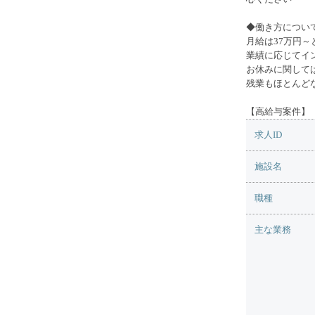
◆働き方につい
月給は37万円
業績に応じてイ
お休みに関して
残業もほとんど
【高給与案件】
求人ID
施設名
職種
主な業務