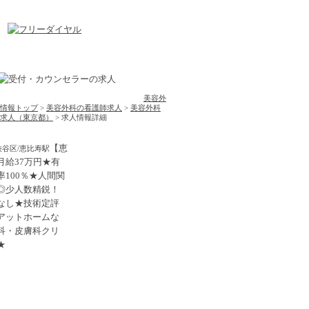
美容外
情報トップ
>
美容外科の看護師求人
>
美容外科
求人（東京都）
> 求人情報詳細
【恵
渋谷区/恵比寿駅
月給37万円★有
率100％★人間関
◎少人数精鋭！
なし★技術定評
アットホームな
科・皮膚科クリ
★