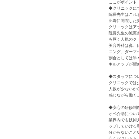
ここがポイント
◆ク
院長先生はこれ
比寿に開院した
クリニックはア
院長先生の誠実
も厚く人気のク
美容外科は鼻、
ニング、ダーマ
割合としては半
キルアップが望
◆スタッフにつ
クリニックでは
人数が少ないか
感じながら働く
◆安心の研修制
オペ介助につい
業界内でも技術
ップしていける
分からないこと
心ください＾＾