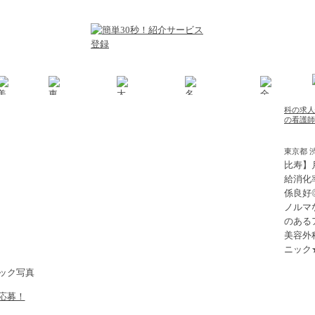
科の求人
の看護師
東京都 
比寿】
給消化
係良好
ノルマ
のある
美容外
ニック