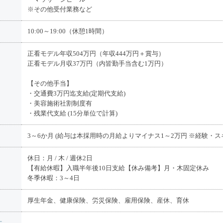
※その他受付業務など
10:00～19:00（休憩1時間）
正看モデル年収504万円（年収444万円＋賞与）
正看モデル月収37万円（内皆勤手当含む1万円）
【その他手当】
・交通費3万円迄支給(定期代支給)
・美容施術社割制度有
・残業代支給 (15分単位で計算)
3～6か月 (給与は本採用時の月給よりマイナス1～2万円 ※経験・ス
休日：月 / 木 / 週休2日
【有給休暇】入職半年後10日支給【休み備考】月・木固定休み
冬季休暇：3～4日
厚生年金、健康保険、労災保険、雇用保険、産休、育休
生