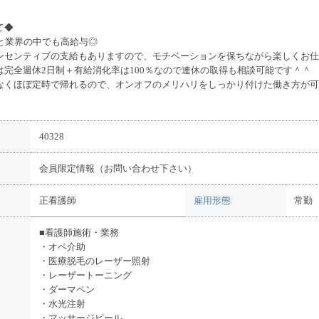
て◆
～と業界の中でも高給与◎
ンセンティブの支給もありますので、モチベーションを保ちながら楽しくお仕
は完全週休2日制＋有給消化率は100％なので連休の取得も相談可能です＾＾
なくほぼ定時で帰れるので、オンオフのメリハリをしっかり付けた働き方が可
40328
会員限定情報（お問い合わせ下さい）
正看護師
雇用形態
常勤
■看護師施術・業務
・オペ介助
・医療脱毛のレーザー照射
・レーザートーニング
・ダーマペン
・水光注射
・マッサージピール