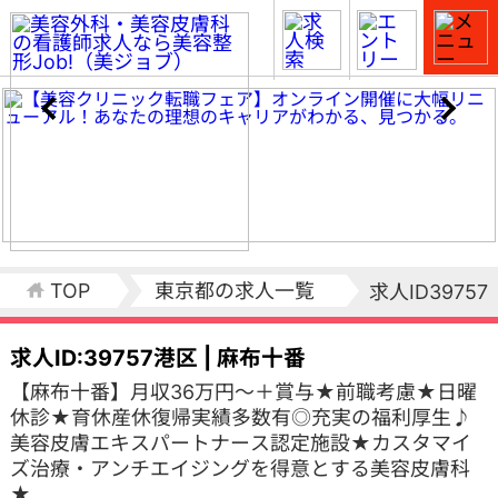
TOP
東京都の求人一覧
求人ID39757
求人ID:39757
港区 | 麻布十番
【麻布十番】月収36万円～＋賞与★前職考慮★日曜
休診★育休産休復帰実績多数有◎充実の福利厚生♪
美容皮膚エキスパートナース認定施設★カスタマイ
ズ治療・アンチエイジングを得意とする美容皮膚科
★