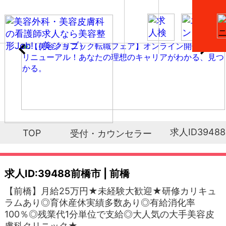
求人ID39488
TOP
受付・カウンセラー
求人ID:39488
前橋市 | 前橋
【前橋】月給25万円★未経験大歓迎★研修カリキュ
ラムあり◎育休産休実績多数あり◎有給消化率
100％◎残業代1分単位で支給◎大人気の大手美容皮
膚科クリニック★