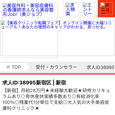
TOP
受付・カウンセラー
求人ID38995
求人ID:38995
新宿区 | 新宿
【新宿】月給28万円★未経験大歓迎★研修カリキュ
ラムあり◎育休産休実績多数あり◎有給消化率
100％◎残業代1分単位で支給◎大人気の大手美容皮
膚科クリニック★