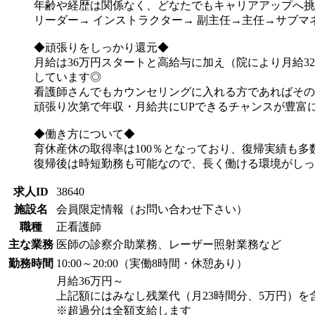
年齢や経歴は関係なく、どなたでもキャリアアップへ挑
リーダー→ インストラクター→ 副主任→主任→サブ
◆頑張りをしっかり還元◆
月給は36万円スタートと高給与に加え（院により月給3
しています◎
看護師さんでもカウンセリングに入れる方であればその
頑張り次第で年収・月給共にUPできるチャンスが豊富に
◆働き方について◆
育休産休の取得率は100％となっており、復帰実績も多
復帰後は時短勤務も可能なので、長く働ける環境がしっ
求人ID
38640
施設名
会員限定情報（お問い合わせ下さい）
職種
正看護師
主な業務
医師の診察介助業務、レーザー照射業務など
勤務時間
10:00～20:00（実働8時間・休憩あり）
月給36万円～
上記額にはみなし残業代（月23時間分、5万円）を
※超過分は全額支給します