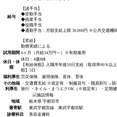
【諸手当】
◆皆勤手当
給与
◆残業手当
◆役職手当
◆通勤手当：月額支給上限 30,000円 ※公共交通機
【昇給】
勤務実績による
試用期間
6ヶ月（月給34万円～）※有期雇用
休日：4週8休
休日・休
【有給休暇】入職半年後10日支給（取得率90％
暇
暇】5日
福利厚生
労災保険、雇用保険、産休、育休
その他福
・交通費支給 ※規定有 ・制服貸与 ・職員割引→脱毛
利厚生
旅行 ・ネイル・まつエクOK（※規定有） ・定期
地域
栃木県 宇都宮市
最寄駅
東武宇都宮線 東武宇都宮駅
診療科目
美容皮膚科