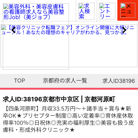
TOP
京都府の求人一覧
求人ID38196
求人ID:38196
京都市中京区 | 京都河原町
【四条河原町】月収33.5万円～＋諸手当＋賞与★新
卒OK★プリセプター制度◎高い定着率◎育休産休取
得率100％◎日祝休◎充実の福利厚生◎美容も扱う皮
膚科・形成外科クリニック★