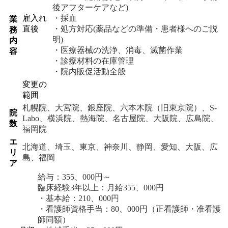
後アフターケアなど)
雇入れ
・採血
業
直後
・処方対応(薬品などの準備・患者様へのご説
務
明)
内
・医療器械の洗浄、消毒、滅菌作業
容
・診療材料の在庫管理
・院内販促活動全般
変更の
範囲
札幌院、大宮院、銀座院、六本木院（旧東京院）、S-
院
Labo、横浜院、熱海院、名古屋院、大阪院、広島院、
数
福岡院
エ
北海道、埼玉、東京、神奈川、静岡、愛知、大阪、広
リ
島、福岡
ア
給与：355、000円～
臨床経験3年以上：月給355、000円
・基本給：210、000円
・看護師資格手当：80、000円（正看護師・准看護
師同額）