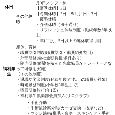
月9日／シフト制
休日
【夏季休暇】3日
【冬期休暇】3日 ※1月1日～3日
その他休
・慶弔休暇
暇
・介護休暇（法令通り）
・リフレッシュ休暇制度（勤続年数5年以
上）
・年に1度、5日以上の連休取得可能
産休、育休
・職員割引制度(職員割引・職員紹介割引)
・外部研修(会社全額負担:条件あり)
・院内研修(経験を積んだ先輩職員がトレーナーとな
福利厚
って研修を実施)
生
【その他制度】
・退職功労金制度(勤続年数5年以上の職員が対象)
・時短勤務制度(小学校3年生まで)
・職員研修旅行(年1回)
・福利厚生倶楽部会員加入(リロクラブ)
・手術介助
・手術後診察介助(カーゼ交換・抜糸など)
・マシン施術(脱毛・痩身・スキンケア・手術