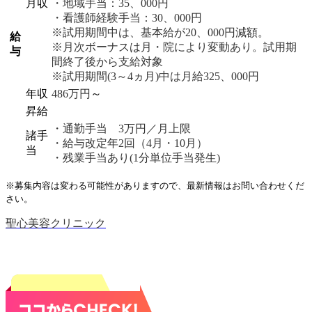
月収
・地域手当：35、000円
・看護師経験手当：30、000円
※試用期間中は、基本給が20、000円減額。
給
※月次ボーナスは月・院により変動あり。試用期
与
間終了後から支給対象
※試用期間(3～4ヵ月)中は月給325、000円
年収
486万円
～
昇給
・通勤手当 3万円／月上限
諸手
・給与改定年2回（4月・10月）
当
・残業手当あり(1分単位手当発生)
※募集内容は変わる可能性がありますので、最新情報はお問い合わせくだ
さい。
聖心美容クリニック