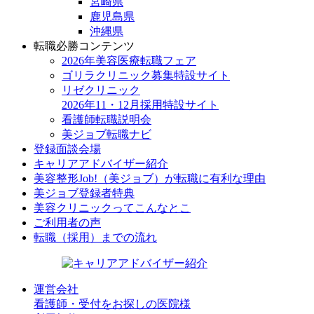
宮崎県
鹿児島県
沖縄県
転職必勝コンテンツ
2026年美容医療転職フェア
ゴリラクリニック募集特設サイト
リゼクリニック
2026年11・12月採用特設サイト
看護師転職説明会
美ジョブ転職ナビ
登録面談会場
キャリアアドバイザー紹介
美容整形Job!（美ジョブ）が転職に有利な理由
美ジョブ登録者特典
美容クリニックってこんなとこ
ご利用者の声
転職（採用）までの流れ
運営会社
看護師・受付をお探しの医院様