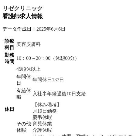
リゼクリニック
看護師求人情報
データ作成日：
2025年6月6日
診療
美容皮膚科
科目
勤務
10：00～20：00（休憩60分）
時間
4週9休以上
年間休
年間休日137日
日
有給休
入社半年経過後10日支給
暇
【休み備考】
休日
月19日勤務
慶弔休暇
その他
育児休業
休暇
介護休暇