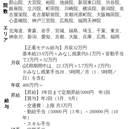
郡山院、大宮院、柏院、池袋院、新宿東口院、渋谷院、
院
銀座院、立川院、町田院、川崎院、横浜院、新潟院、名
数
古屋栄院、名古屋駅前院、京都河原町院、大阪梅田院、
心斎橋院、神戸三宮院、広島院、福岡天神院
エ
北海道、青森、岩手、宮城、福島、埼玉、千葉、東京、
リ
神奈川、新潟、愛知、京都、大阪、兵庫、広島、福岡
ア
【正看モデル給与】月収32万円
基本給23.9万円＋みなし残業代6.1万円＋皆勤手当
て2万円＝32万円
月収
(試用期間中は、22.3万円＋5.7万円＋2万円)
※みなし残業手当28．5時間／月（1．5時間／
日）を含む
年収
400万円
～
【昇給】3年目まで定期昇給5000円 年1回
昇給
【賞与】年2回（3月、9月）
給
・交通費：上限 月3万円
与
・勤続手当（50000 円（3 年）～200000 円（10
年）
・スキル手当