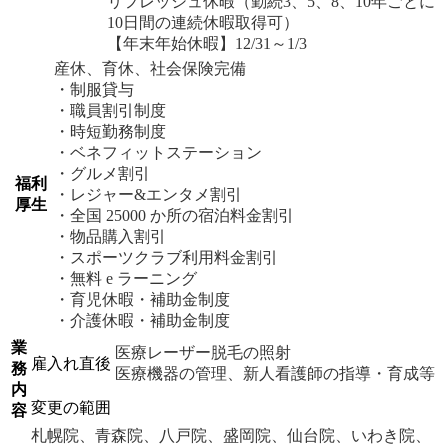
リフレッシュ休暇（勤続3、5、8、10年ごとに
10日間の連続休暇取得可）
【年末年始休暇】12/31～1/3
産休、育休、社会保険完備
・制服貸与
・職員割引制度
・時短勤務制度
・ベネフィットステーション
・グルメ割引
福利
・レジャー&エンタメ割引
厚生
・全国 25000 か所の宿泊料金割引
・物品購入割引
・スポーツクラブ利用料金割引
・無料 e ラーニング
・育児休暇・補助金制度
・介護休暇・補助金制度
業
医療レーザー脱毛の照射
雇入れ直後
務
医療機器の管理、新人看護師の指導・育成等
内
変更の範囲
容
札幌院、青森院、八戸院、盛岡院、仙台院、いわき院、