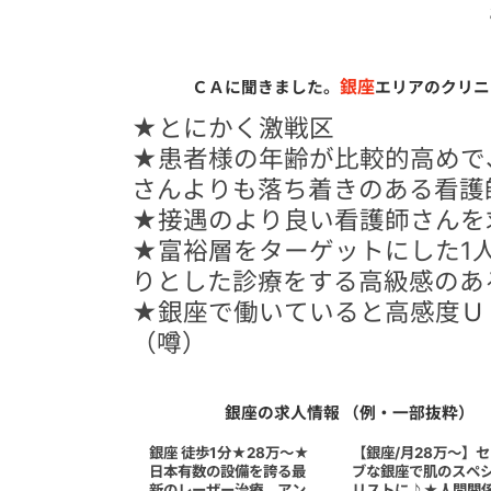
銀座
ＣＡに聞きました。
エリアのクリニ
★とにかく激戦区
★患者様の年齢が比較的高めで
さんよりも落ち着きのある看護
★接遇のより良い看護師さんを
★富裕層をターゲットにした1
りとした診療をする高級感のあ
★銀座で働いていると高感度Ｕ
（噂）
銀座の求人情報 （例・一部抜粋）
銀座 徒歩1分★28万～★
【銀座/月28万～】
日本有数の設備を誇る最
ブな銀座で肌のスペ
新のレーザー治療、アン
リストに♪★人間関