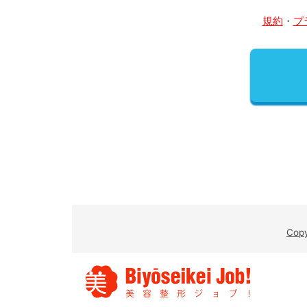
規約
・
プ
Cop