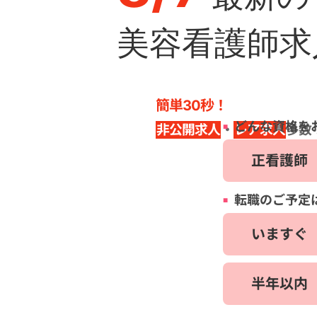
美容看護師求
簡単30秒！
どんな資格を
非公開求人
・
レア求人
多数
正看護師
転職のご予定
いますぐ
半年以内