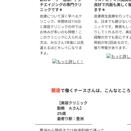
チエイジングの専門クリ
良好で内面も美しく
ニックです★
ます★
皮膚について深く学べるク
皮膚再生医療を行って
リニック。年間休日119日
る、日本でも数少ない
と美容クリニックの中では
ニックです。教育もし
お休みが多いのも特徴！こ
りしてくれるので、美
このクリニックに入られる
経験の方でも安心です
方は、みなさん1年後には見
昇給が年2回あるので
違えるほどキレイになりま
張り甲斐があります。
すよ。
銀座
で働くナースさんは、こんなところ
【美容クリニック
勤務 Ａさん】
25歳
最寄り駅：豊洲
豊洲から銀座までは有楽町線で通って