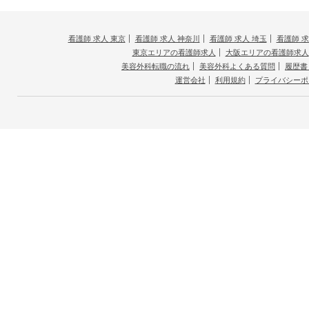
看護師 求人 東京
看護師 求人 神奈川
看護師 求人 埼玉
看護師 求
東京エリアの看護師求人
大阪エリアの看護師求人
美容外科転職の流れ
美容外科よくある質問
履歴書
運営会社
利用規約
プライバシーポ