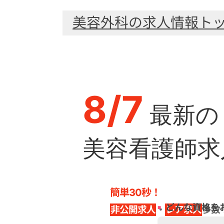
美容外科の求人情報ト
8/7
最新の
美容看護師求
簡単30秒！
どんな資格を
非公開求人
・
レア求人
多数