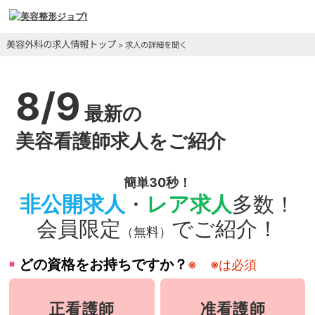
美容外科の求人情報トップ
> 求人の詳細を聞く
8/9
最新の
美容看護師求人をご紹介
簡単30秒！
非公開求人
・
レア求人
多数！
会員限定
でご紹介！
（無料）
どの資格をお持ちですか？
※
※は必須
正看護師
准看護師