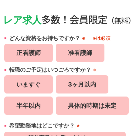
・
レア求人
多数！会員限定
（無料）
どんな資格をお持ちですか？
※
※は必須
正看護師
准看護師
転職のご予定はいつごろですか？
※
いますぐ
3ヶ月以内
半年以内
具体的時期は未定
希望勤務地はどこですか？
※