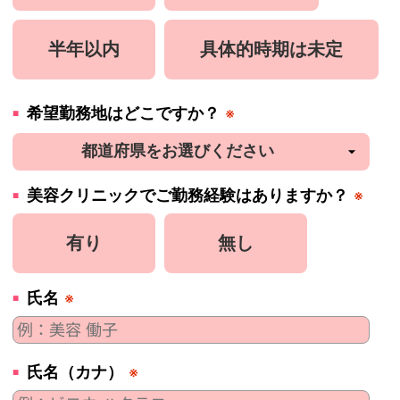
半年以内
具体的時期は未定
希望勤務地はどこですか？
※
美容
クリニック
でご勤務経験はありますか？
※
有り
無し
氏名
※
氏名（カナ）
※