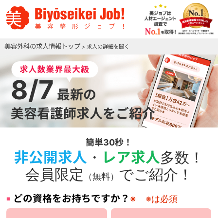
美容外科の求人情報トップ
> 求人の詳細を聞く
8/7
最新の
美容看護師求人をご紹介
簡単30秒！
非公開求人
・
レア求人
多数！
会員限定
でご紹介！
（無料）
どの資格をお持ちですか？
※
※は必須