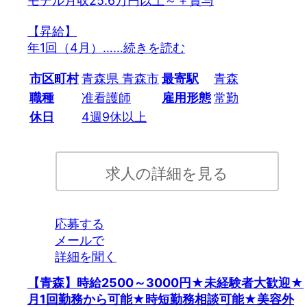
モデル月収25.6万円以上～＋賞与
【昇給】
年1回（4月）…
…続きを読む
市区町村
青森県 青森市
最寄駅
青森
職種
准看護師
雇用形態
常勤
休日
4週9休以上
求人の詳細を見る
応募する
メールで
詳細を聞く
【青森】時給2500～3000円★未経験者大歓迎★
月1回勤務から可能★時短勤務相談可能★美容外