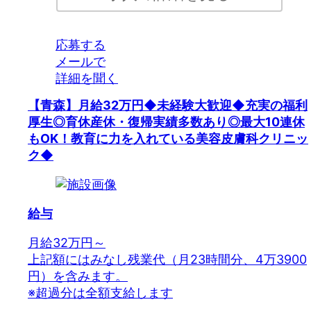
応募する
メールで
詳細を聞く
【青森】月給32万円◆未経験大歓迎◆充実の福利
厚生◎育休産休・復帰実績多数あり◎最大10連休
もOK！教育に力を入れている美容皮膚科クリニッ
ク◆
給与
月給32万円～
上記額にはみなし残業代（月23時間分、4万3900
円）を含みます。
※超過分は全額支給します