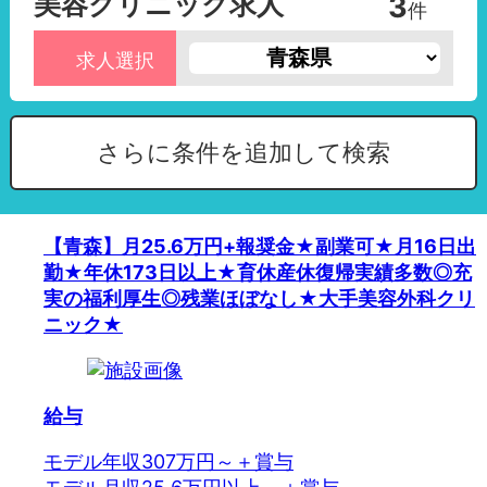
美容クリニック求人
3
件
求人選択
さらに条件を追加して検索
【青森】月25.6万円+報奨金★副業可★月16日出
勤★年休173日以上★育休産休復帰実績多数◎充
実の福利厚生◎残業ほぼなし★大手美容外科クリ
ニック★
給与
モデル年収307万円～＋賞与