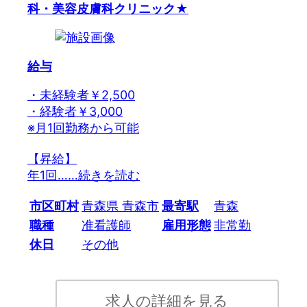
科・美容皮膚科クリニック★
給与
・未経験者￥2,500
・経験者￥3,000
※月1回勤務から可能
【昇給】
年1回…
…続きを読む
市区町村
青森県 青森市
最寄駅
青森
職種
准看護師
雇用形態
非常勤
休日
その他
求人の詳細を見る