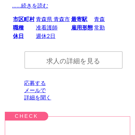
…
…続きを読む
市区町村
青森県 青森市
最寄駅
青森
職種
准看護師
雇用形態
常勤
休日
週休2日
求人の詳細を見る
応募する
メールで
詳細を聞く