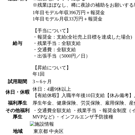
※残業ほぼなし、稀に夜診の補助をお願いする
1年目モデル年収396万円＋報奨金
1年目モデル月収33万円＋報奨金
【手当について】
・報奨金：支給(全社売上目標を達成した場合)
給与
・残業手当：全額支給
・交通費：全額支給
・出張手当（5000円／日）
【昇給について】
年1回
試用期間
3～6ヶ月
休日：4週9休以上
休日・休暇
【有給休暇】入職半年後10日支給【休み備考】月
福利厚生
厚生年金、健康保険、労災保険、雇用保険、産
その他福利
・交通費全額支給 ・残業手当 ・報奨金制度（イ
厚生
MVPなど) ・インフルエンザ予防接種
地域
東京都 中央区