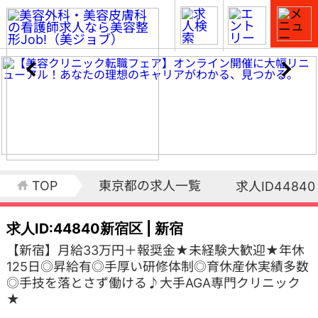
TOP
東京都の求人一覧
求人ID44840
求人ID:44840
新宿区 | 新宿
【新宿】月給33万円＋報奨金★未経験大歓迎★年休
125日◎昇給有◎手厚い研修体制◎育休産休実績多数
◎手技を落とさず働ける♪大手AGA専門クリニック
★