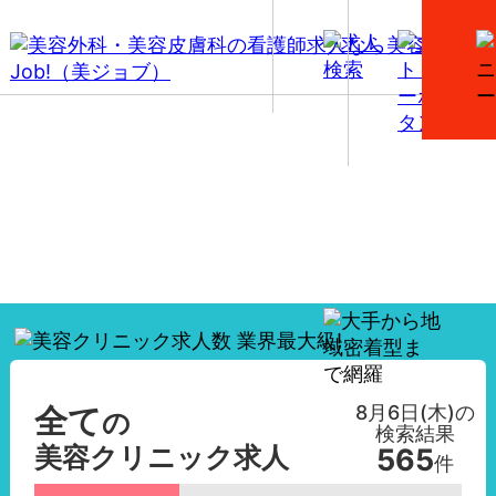
【全て】美容外科・美容皮膚科の看護師求人一覧
8月6日(木)
の
全て
の
検索結果
美容クリニック求人
565
件