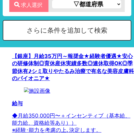
求人選択
さらに条件を追加して検索
【銀座】月給35万円～報奨金★経験者優遇★安心
の研修体制◎育休産休実績多数◎連休取得OK◎季
節休有♪シミ取りやたるみ治療で有名な美容皮膚科
のパイオニア★
給与
◆月給350,000円〜＋インセンティブ（基本給、
能力給、資格給等あり））
※経験･能力を考慮の上､決定します。