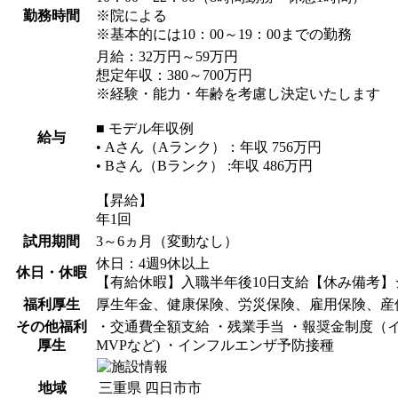
勤務時間
※院による
※基本的には10：00～19：00までの勤務
月給：32万円～59万円
想定年収：380～700万円
※経験・能力・年齢を考慮し決定いたします
■ モデル年収例
給与
• Aさん（Aランク）：年収 756万円
• Bさん（Bランク） :年収 486万円
【昇給】
年1回
試用期間
3～6ヵ月（変動なし）
休日：4週9休以上
休日・休暇
【有給休暇】入職半年後10日支給【休み備考】
福利厚生
厚生年金、健康保険、労災保険、雇用保険、産
その他福利
・交通費全額支給 ・残業手当 ・報奨金制度（イ
厚生
MVPなど) ・インフルエンザ予防接種
地域
三重県 四日市市