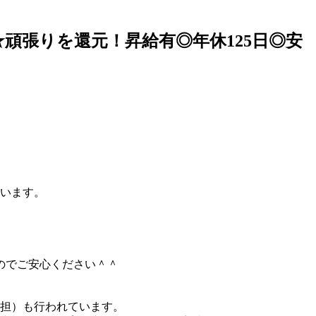
★頑張りを還元！昇給有◎年休125日◎安
ています。
のでご安心ください＾＾
担）も行われています。