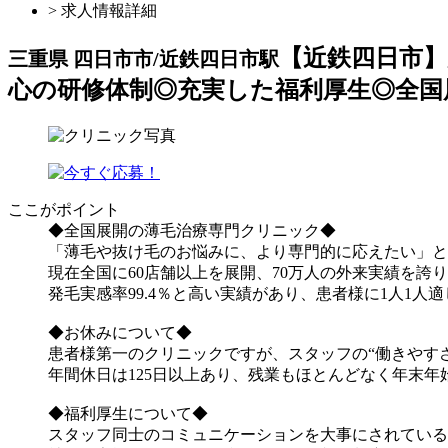
> 求人情報詳細
【近鉄四日市】
三重県 四日市市/近鉄四日市駅
心の研修体制◎充実した福利厚生◎全国
ここがポイント
◆全国展開の薄毛治療専門クリニック◆
「薄毛や抜け毛のお悩みに、より専門的に応えたい」と
現在全国に60店舗以上を展開、70万人の外来実績を
発毛実感率99.4％と高い実績があり、患者様に1人1
◆お休みについて◆
患者様第一のクリニックですが、スタッフの“働きやす
年間休日は125日以上あり、残業もほとんどなく年末
◆福利厚生について◆
スタッフ同士のコミュニケーションを大事にされている