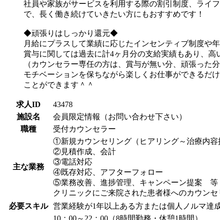
社員や家族がサービスを利用する際の割引制度、ライフ
で、長く働き続けていきたい方にもおすすめです！
◆頑張りはしっかり還元◆
月給にプラスして業績に応じたインセンティブ制度や年
賞与に関しては過去に計4ヶ月分の支給実績もあり、高
（カウンセラー専任の方は、賞与が無い分、頑張った分
モチベーションを保ちながら楽しくお仕事ができるだけ
ことができます＾＾
求人ID
43478
施設名
会員限定情報（お問い合わせ下さい）
職種
受付カウンセラー
①新規カウンセリング（ヒアリング～治療内容
②見積作成、会計
③電話対応
主な業務
④既存対応、アフターフォロー
⑤業務改善、進捗管理、キャンペーン提
クリニックにご来院された患者様へのカウンセ
必要スキル
営業経験が1年以上ある方または個人ノルマ達
10：00～22：00（8時間勤務・休憩1時間）