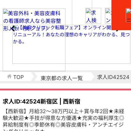
求人ID42524
TOP
東京都の求人一覧
求人ID:42524
新宿区 | 西新宿
【西新宿】月給32～38万円以上＋賞与年2回★未経
験大歓迎★手技が得意な方優遇★充実の福利厚生◎
昇給制度有◎季節休有◎美容皮膚科・アンチエイジ