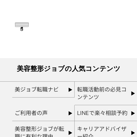
1
2
3
美容整形ジョブの人気コンテンツ
美ジョブ転職ナビ
転職活動前の必見コ
ンテンツ
ご利用者の声
LINEで楽々相談予約
美容整形ジョブが転
キャリアアドバイザ
職に有利な理由
ー紹介