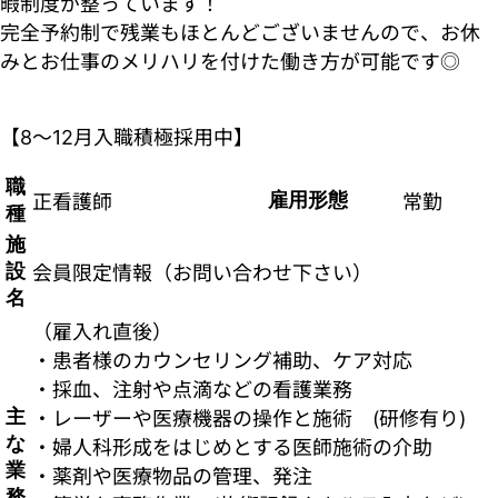
暇制度が整っています！
完全予約制で残業もほとんどございませんので、お休
みとお仕事のメリハリを付けた働き方が可能です◎
【8～12月入職積極採用中】
職
雇用形態
正看護師
常勤
種
施
設
会員限定情報（お問い合わせ下さい）
名
（雇入れ直後）
・患者様のカウンセリング補助、ケア対応
・採血、注射や点滴などの看護業務
主
・レーザーや医療機器の操作と施術 (研修有り)
な
・婦人科形成をはじめとする医師施術の介助
業
・薬剤や医療物品の管理、発注
務