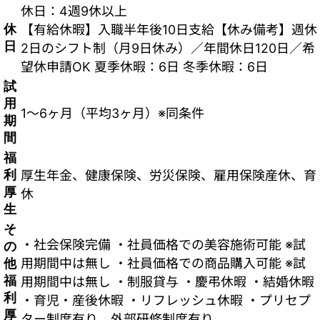
休日：4週9休以上
休
【有給休暇】入職半年後10日支給【休み備考】週休
日
2日のシフト制（月9日休み）／年間休日120日／希
望休申請OK 夏季休暇：6日 冬季休暇：6日
試
用
1～6ヶ月（平均3ヶ月）※同条件
期
間
福
利
厚生年金、健康保険、労災保険、雇用保険産休、育
厚
休
生
そ
・社会保険完備 ・社員価格での美容施術可能 ※試
の
他
用期間中は無し ・社員価格での商品購入可能 ※試
福
用期間中は無し ・制服貸与 ・慶弔休暇 ・結婚休暇
利
・育児・産後休暇 ・リフレッシュ休暇 ・プリセプ
厚
ター制度有り、外部研修制度有り