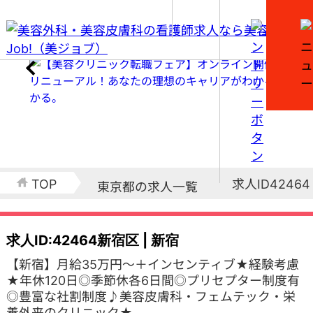
求人ID42464
TOP
東京都の求人一覧
求人ID:42464
新宿区 | 新宿
【新宿】月給35万円～＋インセンティブ★経験考慮
★年休120日◎季節休各6日間◎プリセプター制度有
◎豊富な社割制度♪美容皮膚科・フェムテック・栄
養外来のクリニック★