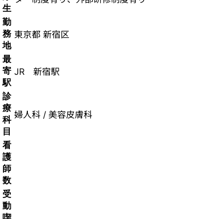
生
勤
務
東京都 新宿区
地
最
寄
JR 新宿駅
駅
診
療
婦人科 / 美容皮膚科
科
目
看
護
師
数
受
動
喫