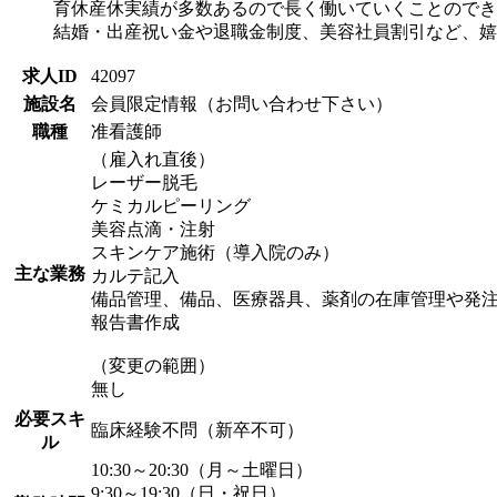
育休産休実績が多数あるので長く働いていくことのでき
結婚・出産祝い金や退職金制度、美容社員割引など、嬉
求人ID
42097
施設名
会員限定情報（お問い合わせ下さい）
職種
准看護師
（雇入れ直後）
レーザー脱毛
ケミカルピーリング
美容点滴・注射
スキンケア施術（導入院のみ）
主な業務
カルテ記入
備品管理、備品、医療器具、薬剤の在庫管理や発
報告書作成
（変更の範囲）
無し
必要スキ
臨床経験不問（新卒不可）
ル
10:30～20:30（月～土曜日）
9:30～19:30（日・祝日）