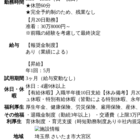
勤務時間
★休憩60分
★完全予約制のため、残業なし
【月20日勤務】
准看：30万8000円～
※前職の経験を考慮して最終決定
給与
【報奨金制度】
あり（業績による）
【昇給】
年1回：5月
試用期間
3ヶ月（給与変動なし）
休日：4週9休以上
休日・休
【有給休暇】入職半年後10日支給【休み備考】月2
暇
ュ休暇・特別有給休暇（皆勤による特別休暇、永
福利厚生
厚生年金、健康保険、労災保険、雇用保険、産休
その他福
・退職金制度（勤続3年以上） ・交通費（上限3万
利厚生
育休制度 ・育児支援（時短勤務制度あり※社内規定
地域
埼玉県 さいたま市大宮区